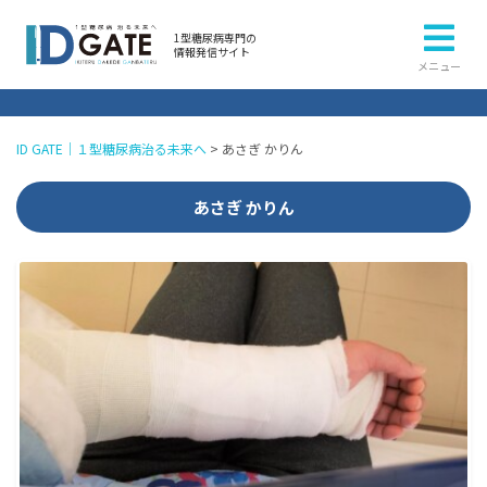
1型糖尿病専門の
情報発信サイト
メニュー
ID GATE｜１型糖尿病治る未来へ
>
あさぎ かりん
あさぎ かりん