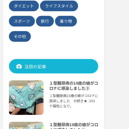
ダイエット
ライフスタイル
スポーツ
旅行
乗り物
その他
注目の記事
１型糖尿病の10歳の娘がコ
ロナに感染しました②
１型糖尿病10歳の娘がコロナに
感染しました の続き★ コロ
ナ陽性になり、
１型糖尿病10歳の娘がコロ