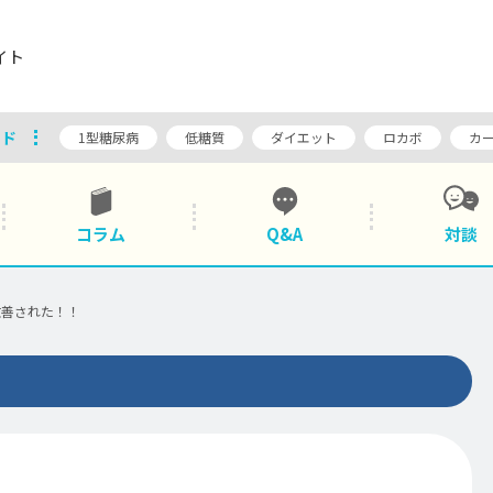
イト
ード
1型糖尿病
低糖質
ダイエット
ロカボ
カ
コラム
Q&A
対談
識
低糖質
ロカボ
食生活
グルメ
お菓子
改善された！！
ライフスタイル
スポーツ
旅行
乗り物
その他