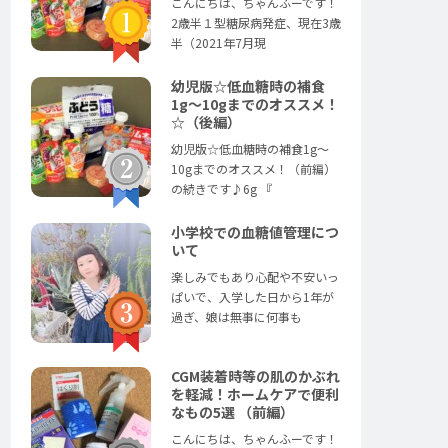
こんにちは、ちゃんふーです！
2歳半１型糖尿病発症、現在3歳
半（2021年7月現
幼児版☆低血糖時の補食
1g〜10gまでのオススメ！
☆（後編）
幼児版☆低血糖時の補食1g〜
10gまでのオススメ！（前編）
の続きです♪6g 『
小学校での血糖値管理につ
いて
楽しみでもあり心配や不安いっ
ぱいで、入学した日から1年が
過ぎ、娘は無事に何事も
CGM装着時等の肌のかぶれ
を軽減！ホームケアで便利
なもの5選 （前編）
こんにちは、ちゃんふーです！