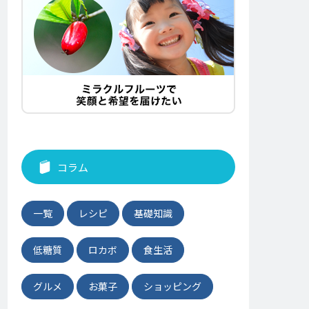
コラム
一覧
レシピ
基礎知識
低糖質
ロカボ
食生活
グルメ
お菓子
ショッピング