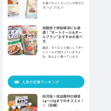
を食べたいくらいパンが好きで
す( ^ω^ )でもパ
低糖質で便秘解消にも最
適！"オートミール&オー
ルブラン"おすすめの食べ
方
最近、ダイエット食としてオー
トミールが流行っていますよ
ね。私もよく食べています
人気の記事ランキング
幼児版☆低血糖時の補食
1g〜10gまでのオススメ！
☆（前編）