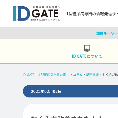
1型糖尿病専門の
情報発信サ
注目キーワ
ID GATEについて
一覧
レシピ
基礎知
ID-GATE｜１型糖尿病治る未来へ
>
コラム
>
基礎知識
>
むくみが
2021年02月02日