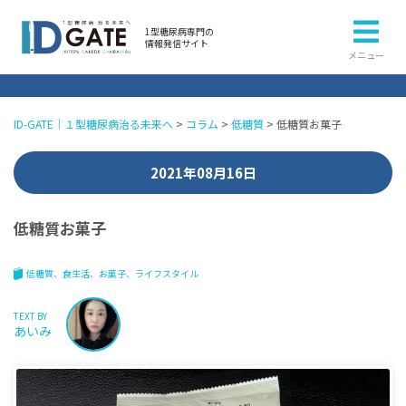
1型糖尿病専門の
情報発信サイト
メニュー
ID-GATE｜１型糖尿病治る未来へ
>
コラム
>
低糖質
>
低糖質お菓子
2021年08月16日
低糖質お菓子
低糖質
食生活
お菓子
ライフスタイル
TEXT BY
あいみ