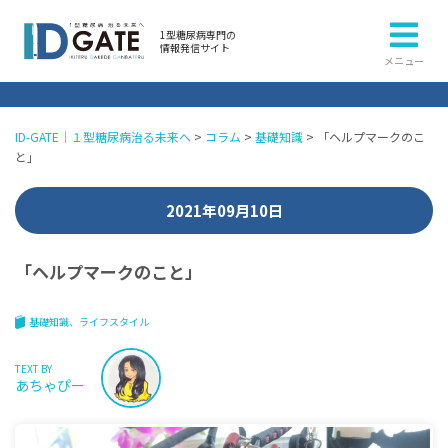
1型糖尿病専門の
情報発信サイト
メニュー
ID-GATE｜１型糖尿病治る未来へ
>
コラム
>
基礎知識
>
「ヘルプマークのこ
と」
2021年09月10日
「ヘルプマークのこと」
基礎知識
ライフスタイル
TEXT BY
あちゃぴー